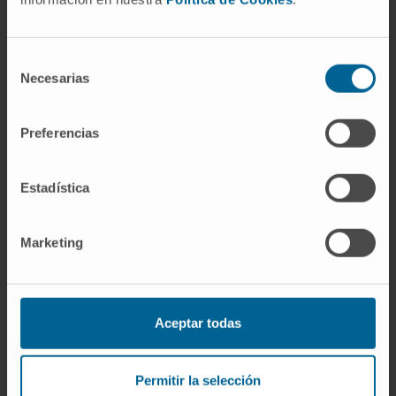
No ensino
Professora Titular de Bioquímica acreditada
Selección
Necesarias
pela ANECA. Professora Titular de Bioquímica
de
consentimiento
da Faculdade de Medicina da Universidade de
Navarra.
Preferencias
Ministrou cursos da especialidade no Colégio
Estadística
de Farmacêuticos de Navarra, na
Universidade de Harvard, na Universidade da
Marketing
Cantábria, na Sociedade Espanhola de
Cardiologia e na Universidade Europeia de
Madrid.
Aceptar todas
Orientou 3 teses de doutoramento.
Em pesquisa
Permitir la selección