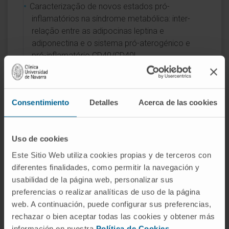
Caracterização de novos estados pró-
inflamatórios na síndrome metabólica: inter-
relação entre as adipocinas leptina e
adiponectina e o sistema pró-aterogénico e
pró-inflamatório CD40/CD40L.
Avaliação do ligando CD40 como mediador do
risco aterosclerótico na síndrome metabólica.
Caracterização de novos estados pró-
Consentimiento
Detalles
Acerca de las cookies
inflamatórios na síndrome metabólica: inter-
relação entre as adipocinas leptina e
adiponectina e o sistema pró-aterogénico e
Uso de cookies
pró-inflamatório CD40/CD40L.
Este Sitio Web utiliza cookies propias y de terceros con
diferentes finalidades, como permitir la navegación y
usabilidad de la página web, personalizar sus
preferencias o realizar analíticas de uso de la página
web. A continuación, puede configurar sus preferencias,
rechazar o bien aceptar todas las cookies y obtener más
Atividade
información en nuestra
Política de Cookies
.