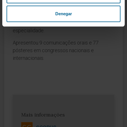
Publicou 61 artigos e colaborações em livros
e revistas científicas.
Denegar
Participou na elaboração de 5 livros da
especialidade.
Apresentou 9 comunicações orais e 77
pósteres em congressos nacionais e
internacionais.
Mais informações