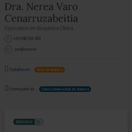
Dra. Nerea Varo
Cenarruzabeitia
Especialista em Bioquímica Clínica.
+34 948 255 400
cun@unav.es
Trabalha em:
Sede de Navarra
Forma parte de:
Clínica Universidad de Navarra
ÍNDICE H
35