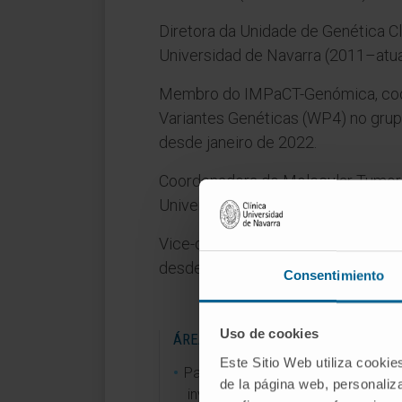
Diretora da Unidade de Genética C
Universidad de Navarra (2011–atua
Membro do IMPaCT-Genómica, coor
Variantes Genéticas (WP4) no grup
desde janeiro de 2022.
Coordenadora do Molecular Tumor 
Universidad de Navarra (2023–atua
Vice-decano de Investigação da F
desde outubro de 2024.
Consentimiento
Uso de cookies
ÁREAS DE INVESTIGAÇÃO
Este Sitio Web utiliza cookie
Participou em 55 projetos de
de la página web, personaliza
investigação (20 como investiga