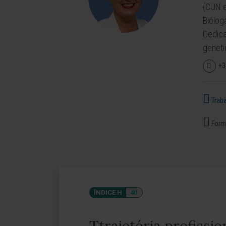
(CUN 
Biólog
Dedica
genetic
+3
Traba
Forma
ÍNDICE H
40