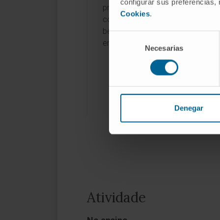
configurar sus preferencias,
principal e 35 como investigadora
Cookies
.
colaboradora) e em 3 ensaios clín
bem como em contratos com
Selección
empresas.
Necesarias
de
consentimiento
Denegar
Atividade