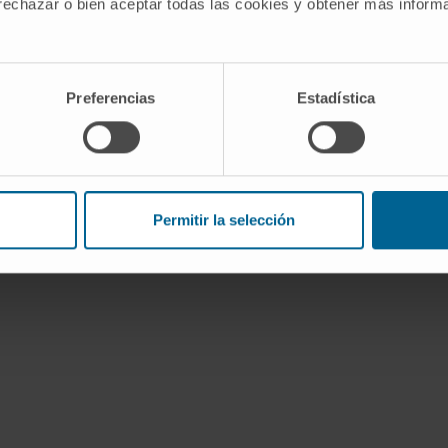
 rechazar o bien aceptar todas las cookies y obtener más infor
ensaios clínicos em fases precoces
icos,
para tumores do sistema nervoso
central e sarcomas, baseados em
adenovírus modificados.
Preferencias
Estadística
Assistência
: consulta de
aconselhamento genético em cancro e
noutras áreas de especialidade,
genética clínica, interpretação da
variabilidade genética.
Permitir la selección