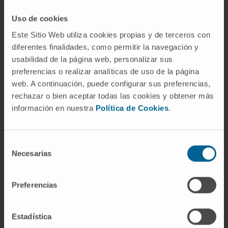
No ensino
Uso de cookies
Catedrático de Bioquímica e Biologia
Este Sitio Web utiliza cookies propias y de terceros con
Molecular da Universidade de Navarra.
diferentes finalidades, como permitir la navegación y
Professor titular acreditado pela ANECA
usabilidad de la página web, personalizar sus
(2010).
preferencias o realizar analíticas de uso de la página
Escreveu e colaborou num total de 11 livros
web. A continuación, puede configurar sus preferencias,
da disciplina.
rechazar o bien aceptar todas las cookies y obtener más
Presidente da Comissão de Docência da
información en nuestra
Política de Cookies
.
Clínica Universidad de Navarra desde o ano
de 2022.
Selección
Necesarias
Em pesquisa
de
consentimiento
Publicou 70 artigos em revistas científicas.
Apresentou mais de 90 comunicações e
Preferencias
ponências em congressos nacionais e
internacionais.
Estadística
Orientou 7 teses de doutoramento e 2