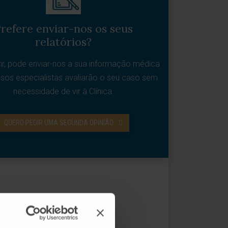
refere enviar-nos os seus
relatórios?
rir, pode enviar-nos a sua informação médica
sos especialistas avaliarão o seu caso sem
necessidade de vir à Clínica.
QUERO PEDIR UMA SEGUNDA OPINIÃO