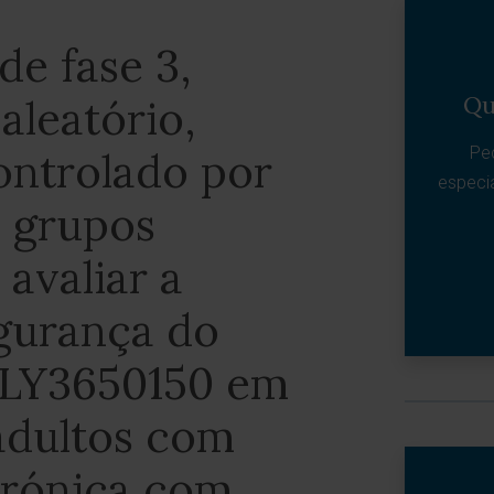
de fase 3,
Qu
aleatório,
Pe
ontrolado por
especi
 grupos
 avaliar a
egurança do
/LY3650150 em
 adultos com
crónica com