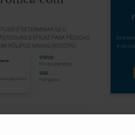
P
STUDO É DETERMINAR SE O
O SEGURO E EFICAZ PARA PESSOAS
Se prefe
OM PÓLIPOS NASAIS (RSCCPN).
e os nos
STATUS
sarte
No recrutamento
SEDE
munología Clínica
Pamplona