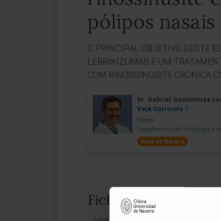
pólipos nasais
O PRINCIPAL OBJETIVO DESTE E
LEBRIKIZUMAB É UM TRATAMENT
COM RINOSSINUSITE CRÓNICA C
Dr. Gabriel Gastaminza La
Veja Currículo
Diretor
Departamento de Alergología e I
Sede de Navarra
Ficha técnica