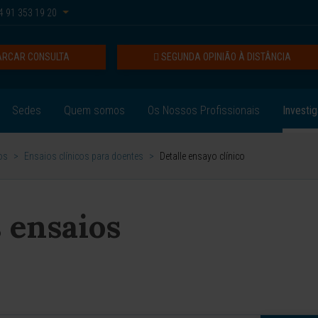
 91 353 19 20
RCAR CONSULTA
SEGUNDA OPINIÃO À DISTÂNCIA
Sedes
Quem somos
Os Nossos Profissionais
Investig
os
>
Ensaios clínicos para doentes
>
Detalle ensayo clínico
 ensaios