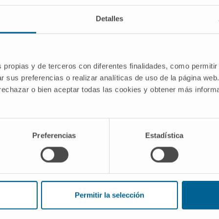
RC;NTRICO, ALEATÓRIO, DUPLO-CEGO,
COM GRUPOS PARALELOS,
Detalles
CIA E A SEGURAN&CCEDIL;A DO
 PARTICIPANTES ADULTOS COM
 PÓLIPOS NASAIS QUE RECEBEM
s propias y de terceros con diferentes finalidades, como permitir
RTICOSTEROIDES INTRANASAIS
r sus preferencias o realizar analíticas de uso de la página web
29-00
 rechazar o bien aceptar todas las cookies y obtener más infor
-KGBU
Preferencias
Estadística
úmero limitado de pacientes e estão
xclusão. O especialista que avalia seu
ões exigidas para participar no ensaio
Permitir la selección