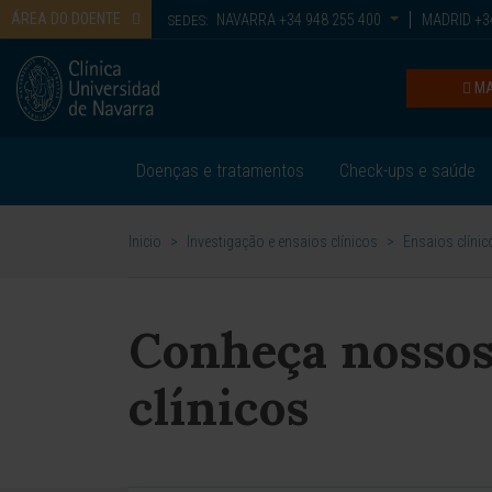
ÁREA DO DOENTE
NAVARRA
+34 948 255 400
MADRID
+34
SEDES:
MA
Doenças e tratamentos
Check-ups e saúde
Inicio
>
Investigação e ensaios clínicos
>
Ensaios clínic
Conheça nossos
clínicos