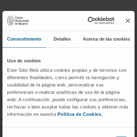
A CLÍNICA UNIVERSIDAD DE NAVARRA (CUN) tratará os dados
pessoais facultados com a finalidade de gerir e tramitar o pedido
Consentimiento
Detalles
Acerca de las cookies
submetido através do presente formulário e de manter o contacto
consigo. A base de licitude para o tratamento dos seus dados é a
Uso de cookies
gestão e tramitação da relação jurídica estabelecida ao efetuar o
pedido em causa.
Este Sitio Web utiliza cookies propias y de terceros con
diferentes finalidades, como permitir la navegación y
*Além disso, se nos der o seu consentimento, assinalando a
usabilidad de la página web, personalizar sus
caixa correspondente, a CUN tratará os seus dados para lhe
preferencias o realizar analíticas de uso de la página
enviar informação sobre a atividade e novidades da CUN, da
web. A continuación, puede configurar sus preferencias,
rechazar o bien aceptar todas las cookies y obtener más
Universidade de Navarra e/ou do CIMA, bem como conteúdos
información en nuestra
Política de Cookies
.
publicitários ou promocionais da CUN, da Universidade de
Navarra e/ou do CIMA e de terceiros colaboradores da CUN
(setores: Hotelaria e Comércio). Nesse caso, a base de licitude
Selección