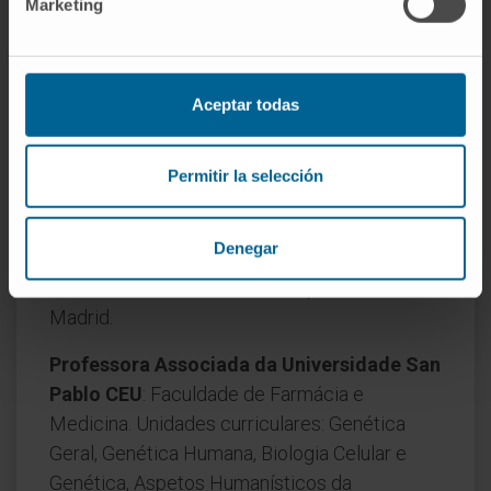
Unidades curriculares: Farmacocinética de
Marketing
antimicrobianos, Farmacogenética, etc.
Mestrado em Estudos Nutricionais de
Precisão e Epidemiologia Nutricional.
Aceptar todas
Unidade curricular de Nutrigenética e
Nutrigenómica.
Permitir la selección
Docente de pós-graduação
da Universidade
de Alcalá de Henares e da Universidade
Denegar
Francisco de Vitoria, e docente de formação
contínua da Universidade Complutense de
Madrid.
Professora Associada da Universidade San
Pablo CEU
: Faculdade de Farmácia e
Medicina. Unidades curriculares: Genética
Geral, Genética Humana, Biologia Celular e
Genética, Aspetos Humanísticos da