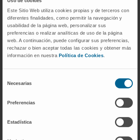
Uso de cookies
Este Sitio Web utiliza cookies propias y de terceros con
diferentes finalidades, como permitir la navegación y
usabilidad de la página web, personalizar sus
preferencias o realizar analíticas de uso de la página
web. A continuación, puede configurar sus preferencias,
Atividade
rechazar o bien aceptar todas las cookies y obtener más
información en nuestra
Política de Cookies
.
No ensino
UNIR – Universidad Internacional La Rioja –
Professora de Pós-Graduação desde 2019:
Selección
Necesarias
de
Curso de Especialista Universitário em
consentimiento
Genética Clínica e Medicina Personalizada.
Preferencias
Unidades curriculares: Nutrigenética,
Farmacogenética, Doenças Raras,
Estadística
Diagnóstico Pré-natal, etc.
Mestrado em Doenças Infecciosas.