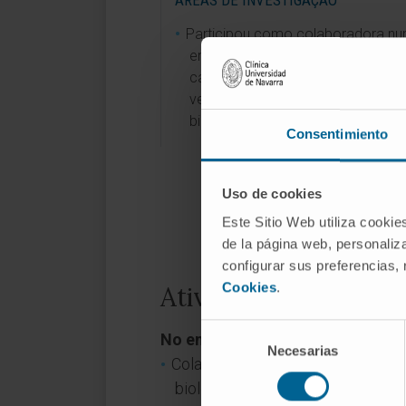
ÁREAS DE INVESTIGAÇÃO
Participou como colaboradora n
ensaio clínico para o estudo do 
capilar como alternativa ao sang
venoso para a realização de anál
bioquímicas.
Consentimiento
Uso de cookies
Este Sitio Web utiliza cookie
de la página web, personaliza
configurar sus preferencias,
Cookies
.
Atividade
Selección
No ensino
Necesarias
de
Colaboradora Docente das unidades
consentimiento
biológicas e diagnóstico laborato