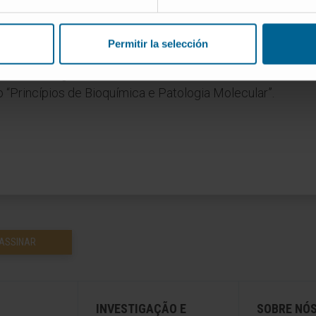
sidade de Navarra.
Permitir la selección
revistas científicas internacionais.
es em congressos nacionais e internacionais.
o “Princípios de Bioquímica e Patologia Molecular”.
ASSINAR
INVESTIGAÇÃO E
SOBRE NÓ