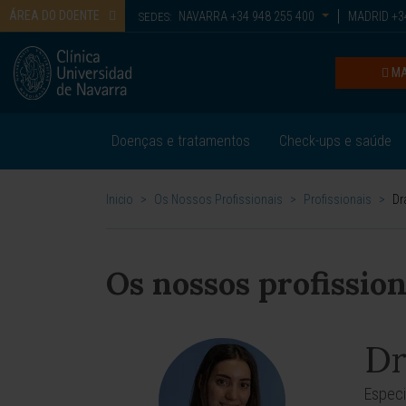
ÁREA DO DOENTE
NAVARRA
+34 948 255 400
MADRID
+34
SEDES:
MA
Doenças e tratamentos
Check-ups e saúde
Inicio
>
Os Nossos Profissionais
>
Profissionais
>
Dr
Os nossos profission
Dr
Especi