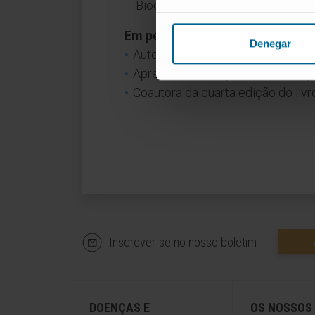
Bioquímica e Farmácia da Univer
Em pesquisa
Denegar
Autora de 6 artigos publicados em 
Apresentou múltiplas comunicaçõ
Coautora da quarta edição do livr
Inscrever-se no nosso boletim
DOENÇAS E
OS NOSSOS