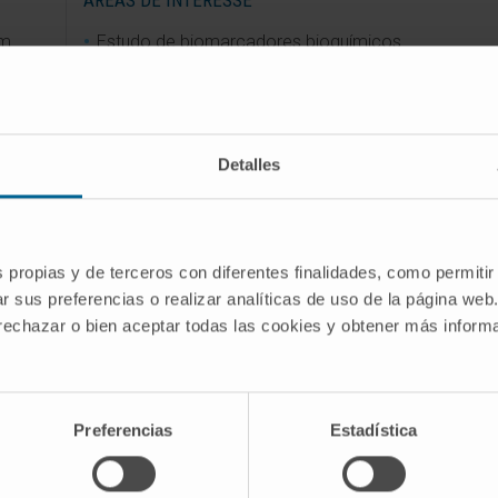
ÁREAS DE INTERESSE
um
Estudo de biomarcadores bioquímicos
sangue
em sangue capilar.
ue
ises
Detalles
s propias y de terceros con diferentes finalidades, como permitir
r sus preferencias o realizar analíticas de uso de la página web
 rechazar o bien aceptar todas las cookies y obtener más infor
Preferencias
Estadística
 curriculares “Bioquímica Clínica” e “Análises
rial” nos cursos de licenciatura em Biologia,