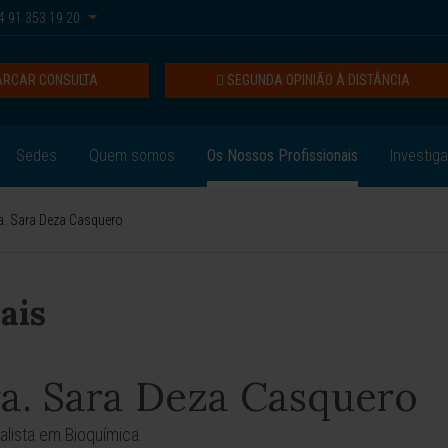
 91 353 19 20
RCAR CONSULTA
SEGUNDA OPINIÃO À DISTÂNCIA
Sedes
Quem somos
Os Nossos Profissionais
Investig
a. Sara Deza Casquero
ais
a. Sara Deza Casquero
alista em Bioquímica.