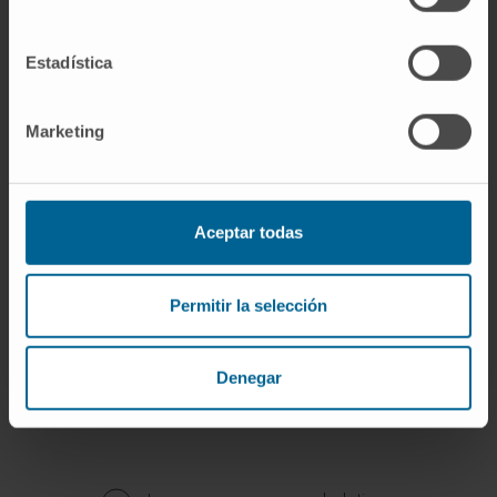
Estadística
Organismos científicos
Membro da Associação Espanhola de
Marketing
Audiologia (AEDA).
Membro Júnior da European Rhinologic
Society (número de membro 202537).
Membro da Sociedade Espanhola de
Aceptar todas
Otorrinolaringologia e Cirurgia de Cabeça e
Pescoço (SEORL-CCC).
Membro da Associação Madrilena de
Permitir la selección
Otorrinolaringologia (AMORL).
Denegar