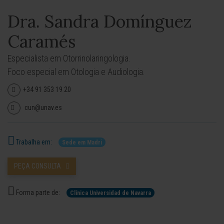
Dra. Sandra Domínguez
Caramés
Especialista em Otorrinolaringologia.
Foco especial em Otologia e Audiologia.
+34 91 353 19 20
cun@unav.es
Trabalha em:
Sede em Madri
PEÇA CONSULTA
Forma parte de:
Clínica Universidad de Navarra