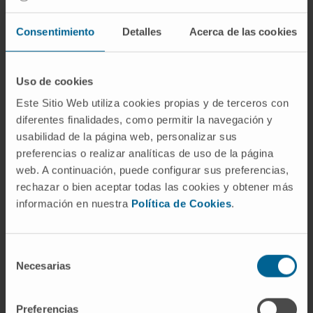
Colaboradora no Mestrado em Audiologia da
Universidade Complutense de Madrid
Consentimiento
Detalles
Acerca de las cookies
desde 2023.
Em pesquisa
Uso de cookies
Participou na elaboração de 5 publicações
Este Sitio Web utiliza cookies propias y de terceros con
científicas.
diferentes finalidades, como permitir la navegación y
Coautora de 4 capítulos de livro.
usabilidad de la página web, personalizar sus
Apresentou numerosas comunicações orais
preferencias o realizar analíticas de uso de la página
e escritas em congressos relacionados
web. A continuación, puede configurar sus preferencias,
com a sua especialidade.
rechazar o bien aceptar todas las cookies y obtener más
información en nuestra
Política de Cookies
.
Selección
Necesarias
de
consentimiento
Preferencias