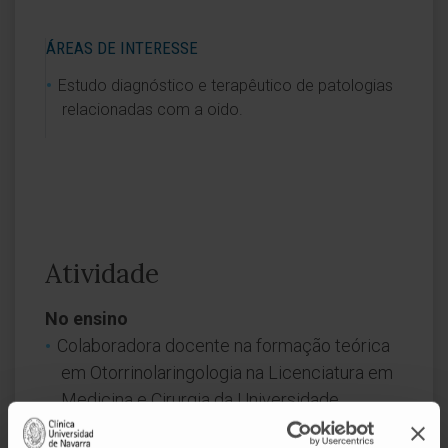
ÁREAS DE INTERESSE
Estudo diagnóstico e terapêutico de patologias
relacionadas com a oido.
Atividade
No ensino
Colaboradora docente na formação teórica
em Otorrinolaringologia na Licenciatura em
Medicina e Cirurgia da Universidade
Complutense de Madrid desde 2021.