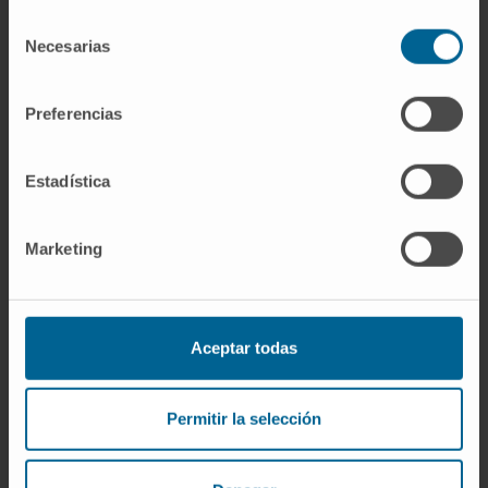
Ha escrito varios artículos sobre tolerancia
Selección
en trasplante hepático, así como el impacto
Necesarias
de
de las alteraciones de IGF-1 en el hígado y
consentimiento
en el síndrome metabólico.
Preferencias
Al mismo tiempo, ha participado en varios
congresos de Hepatología con ponencias
Estadística
sobre estos mismos temas.
Marketing
Aceptar todas
Más información
Permitir la selección
SCOPUS