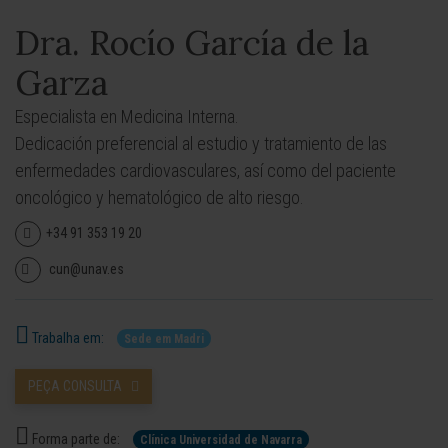
Dra. Rocío García de la
Garza
Especialista en Medicina Interna.
Dedicación preferencial al estudio y tratamiento de las
enfermedades cardiovasculares, así como del paciente
oncológico y hematológico de alto riesgo.
+34 91 353 19 20
cun@unav.es
Trabalha em:
Sede em Madri
PEÇA CONSULTA
Forma parte de:
Clínica Universidad de Navarra