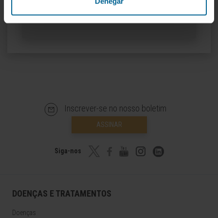
Denegar
ORCID
Inscrever-se no nosso boletim
ASSINAR
Siga-nos
DOENÇAS E TRATAMENTOS
Doenças