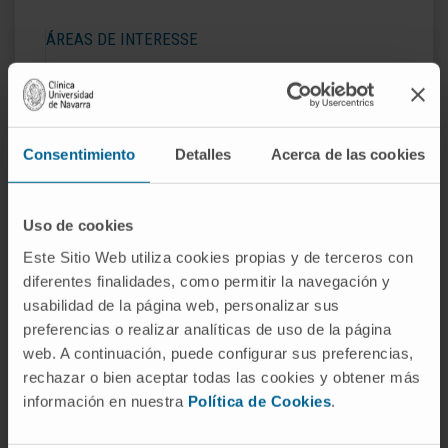
ÁREAS DE INTERESSE
Riesgo cardiovascular.
Paciente oncológicos y hematológicos de alto
riesgo.
Cuidados paliativos.
Consentimiento
Detalles
Acerca de las cookies
Uso de cookies
Este Sitio Web utiliza cookies propias y de terceros con
diferentes finalidades, como permitir la navegación y
Atividade
usabilidad de la página web, personalizar sus
preferencias o realizar analíticas de uso de la página
web. A continuación, puede configurar sus preferencias,
No ensino
rechazar o bien aceptar todas las cookies y obtener más
Profesor Colaborador.
información en nuestra
Política de Cookies
.
Em pesquisa