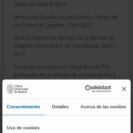
Carlos de Madrid. 2004.
Médica da Residência para Idosos Parque de
los Frailes de Leganés. 2005-2007.
Médica Adjunta do Serviço de Urgências do
Hospital Universitário de Fuenlabrada. 2007–
2017.
A realizar os estudos do Programa de Pós-
graduação em Avaliação de Incapacidades e
Dano Corporal para a Proteção Social. UNED.
ÁREAS DE INTERESSE
Consentimiento
Detalles
Acerca de las cookies
Estudo do diagnóstico e tratamento da
doença
tromboembólica venosa
.
Uso de cookies