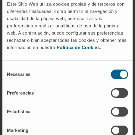
Este Sitio Web utiliza cookies propias y de terceros con
diferentes finalidades, como permitir la navegación y
usabilidad de la página web, personalizar sus
preferencias o realizar analíticas de uso de la página
web. A continuación, puede configurar sus preferencias,
Atividade
rechazar o bien aceptar todas las cookies y obtener más
información en nuestra
Política de Cookies
.
No ensino
Colaboradora Honorífica da Universidade Rey
Selección
Juan Carlos de Madrid, desde 2012.
Necesarias
de
consentimiento
Em pesquisa
Autora de uma publicação em revista nacional
Preferencias
e de mais de oito comunicações em
congressos nacionais.
Estadística
Marketing