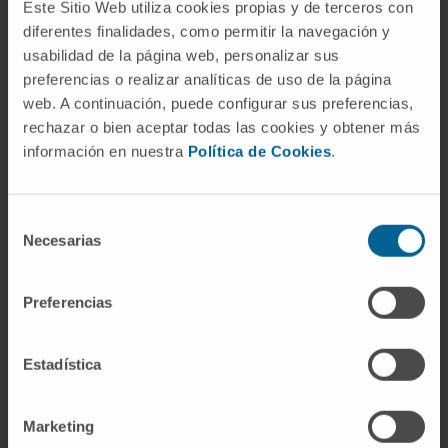
departamento de fisioterapia de la
Este Sitio Web utiliza cookies propias y de terceros con
diferentes finalidades, como permitir la navegación y
Universidad Europea de Madrid.
usabilidad de la página web, personalizar sus
Directora del curso de Fundamentos de
preferencias o realizar analíticas de uso de la página
Fisioterapia Vestibular organizado en la
web. A continuación, puede configurar sus preferencias,
Clínica.
rechazar o bien aceptar todas las cookies y obtener más
Docente en el máster de Fisioterapia
información en nuestra
Política de Cookies
.
vestibular y función del equilibrio de la
Escuela Universitaria de Salud y Deporte,
Selección
centro asociado a la Universidad de
Necesarias
de
Gerona.
consentimiento
Em pesquisa
Preferencias
Ha publicado 5 artículos en revistas
indexadas.
Estadística
Ha participado tres congresos nacionales
como ponente invitado y con más de diez
comunicaciones orales en congresos tanto
Marketing