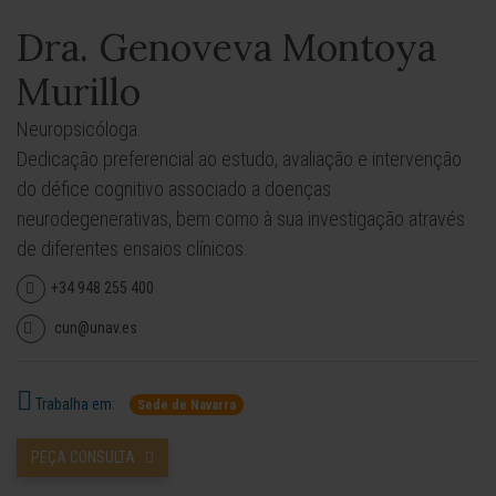
Dra. Genoveva Montoya
Murillo
Neuropsicóloga.
Dedicação preferencial ao estudo, avaliação e intervenção
do défice cognitivo associado a doenças
neurodegenerativas, bem como à sua investigação através
de diferentes ensaios clínicos.
+34 948 255 400
cun@unav.es
Trabalha em:
Sede de Navarra
PEÇA CONSULTA