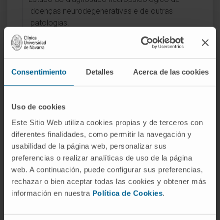
doenças neurodegenerativas e de outras
patologias.
Avaliação e intervenção neuropsicológica do
défice cognitivo associado à idade e a doenças
neurodegenerativas.
Avaliação neuropsicológica pré-cirúrgica de
Consentimiento
Detalles
Acerca de las cookies
doentes candidatos a neurocirurgia.
Estudo e intervenção de alterações emocionais
e comportamentais associadas a doenças
Uso de cookies
neurodegenerativas.
Este Sitio Web utiliza cookies propias y de terceros con
Reabilitação cognitiva do défice cognitivo.
diferentes finalidades, como permitir la navegación y
Aconselhamento familiar sobre o manejo de
usabilidad de la página web, personalizar sus
doentes com doenças neurológicas.
preferencias o realizar analíticas de uso de la página
web. A continuación, puede configurar sus preferencias,
rechazar o bien aceptar todas las cookies y obtener más
información en nuestra
Política de Cookies
.