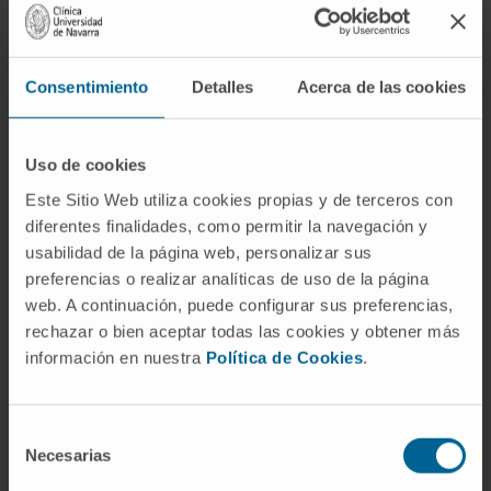
Atividade
Consentimiento
Detalles
Acerca de las cookies
No ensino
Uso de cookies
Colaborador docente na Faculdade de
Medicina da Universidad de Navarra entre
Este Sitio Web utiliza cookies propias y de terceros con
junho de 2019 e maio de 2024.
diferentes finalidades, como permitir la navegación y
usabilidad de la página web, personalizar sus
Professor do Mestrado em Cuidados de
preferencias o realizar analíticas de uso de la página
Enfermagem Médico-Cirúrgicos. Clínica
web. A continuación, puede configurar sus preferencias,
Universidad de Navarra.
rechazar o bien aceptar todas las cookies y obtener más
información en nuestra
Política de Cookies
.
Em pesquisa
75 comunicações em congressos nacionais
e internacionais.
Selección
21 publicações em revistas nacionais e
Necesarias
de
internacionais, 14 delas em revistas do
consentimiento