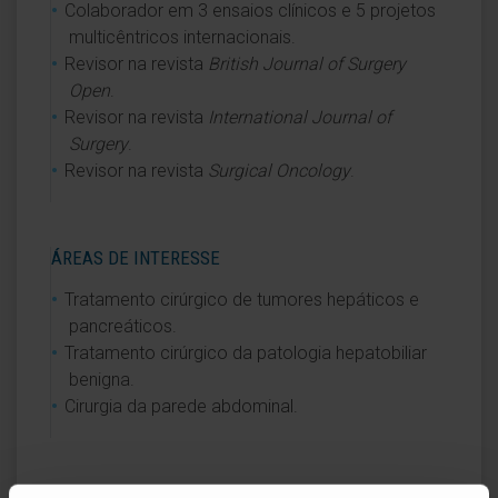
Colaborador em 3 ensaios clínicos e 5 projetos
multicêntricos internacionais.
Revisor na revista
British Journal of Surgery
Open
.
Revisor na revista
International Journal of
Surgery
.
Revisor na revista
Surgical Oncology
.
ÁREAS DE INTERESSE
Tratamento cirúrgico de tumores hepáticos e
pancreáticos.
Tratamento cirúrgico da patologia hepatobiliar
benigna.
Cirurgia da parede abdominal.