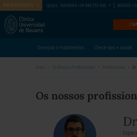
ÁREA DO DOENTE
NAVARRA
+34 948 255 400
MADRID
+34
SEDES:
MA
Doenças e tratamentos
Check-ups e saúde
Inicio
>
Os Nossos Profissionais
>
Profissionais
>
Dr
Os nossos profission
Dr
Especi