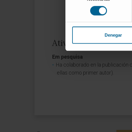
consentimiento
Denegar
Atividade
Em pesquisa
Ha colaborado en la publicación d
ellas como primer autor).