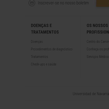
Inscrever-se no nosso boletim
DOENÇAS E
OS NOSSOS
TRATAMENTOS
PROFISSION
Doenças
Centro do Cancr
Procedimentos de diagnóstico
Conheça os prof
Tratamentos
Serviços Médico
Check-ups e saúde
Universidad de Navarra