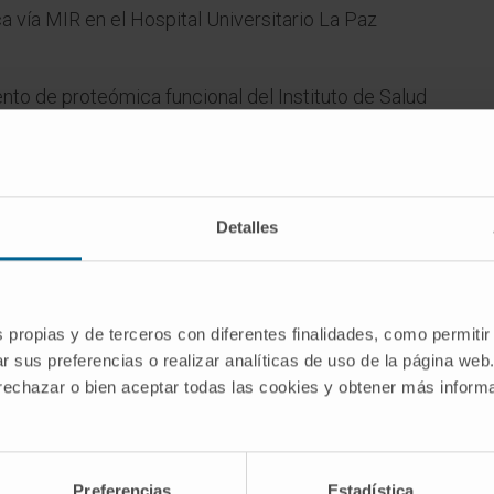
a vía MIR en el Hospital Universitario La Paz
nto de proteómica funcional del Instituto de Salud
ÁREAS DE INTERESSE
Detalles
Patología ginecológica.
 de
Aplicación de técnicas proteómicas y
etrio
estudio de microambiente inmune
s propias y de terceros con diferentes finalidades, como permitir
ante
como biomarcadores pronósticos y
r sus preferencias o realizar analíticas de uso de la página web
terapéuticos en patología.
 rechazar o bien aceptar todas las cookies y obtener más infor
o por
21 -
Preferencias
Estadística