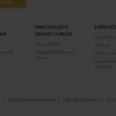
ASSINAR
INVESTIGAÇÃO E
SOBRE NÓ
AIS
ENSAIOS CLÍNICOS
Porque deve vir
o
Ensaios Clínicos
Tecnologia
issionais
Unidade Central de Ensaios
Prémios e acre
Clínicos
s
Responsabilida
Corporativa
Cima Universidad de Navarra
CIMA LAB Diagnostics
Insti