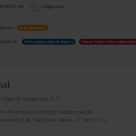
4 948 255 400
cun@unav.es
lha em:
Sede de Navarra
 parte de:
Clínica Universidad de Navarra
Cancer Center Clínica Universida
nal
rsidad de Navarra en 2017.
rio de inmuno-oncología traslacional del
niversidad de Yale (New Haven, CT) en 2017 y