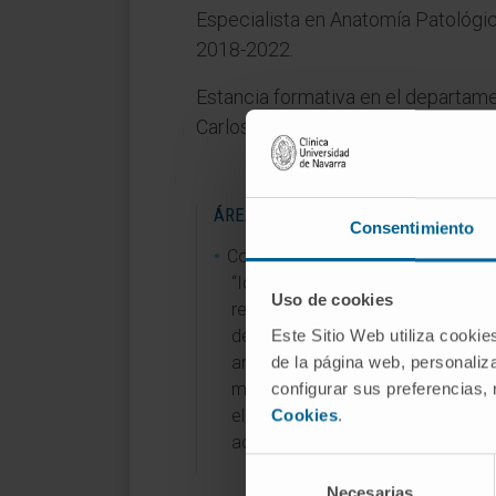
Especialista en Anatomía Patológic
2018-2022.
Estancia formativa en el departame
Carlos III en 2021.
ÁREAS DE INVESTIGAÇÃO
Consentimiento
Colaborador en el proyecto
“Identificación de biomarcadores
Uso de cookies
recaída en carcinomas de endom
Este Sitio Web utiliza cookie
de riesgo clínico intermedio medi
de la página web, personaliza
análisis multi-ómico y de
configurar sus preferencias,
microambiente inmune” financiad
Cookies
.
el Instituto de Salud Carlos III (20
actualidad).
Selección
Necesarias
de