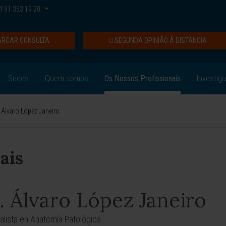
 91 353 19 20
RCAR CONSULTA
SEGUNDA OPINIÃO À DISTÂNCIA
Sedes
Quem somos
Os Nossos Profissionais
Investig
. Álvaro López Janeiro
ais
. Álvaro López Janeiro
alista en Anatomía Patológica.