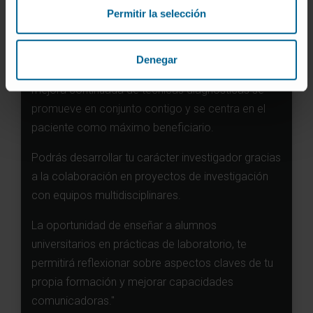
Permitir la selección
"Favorecemos tu formación completa en todas
Denegar
las secciones del laboratorio de Microbiología. La
mejora continuada de técnicas diagnósticas se
promueve en conjunto contigo y se centra en el
paciente como máximo beneficiario.
Podrás desarrollar tu carácter investigador gracias
a la colaboración en proyectos de investigación
con equipos multidisciplinares.
La oportunidad de enseñar a alumnos
universitarios en prácticas de laboratorio, te
permitirá reflexionar sobre aspectos claves de tu
propia formación y mejorar capacidades
comunicadoras."