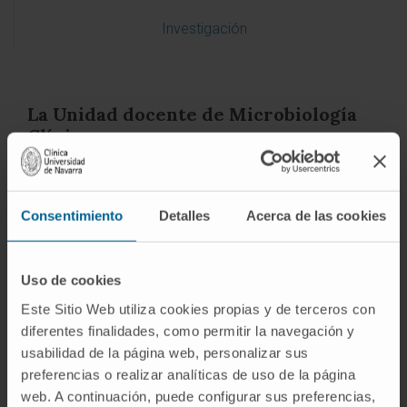
Investigación
La Unidad docente de Microbiología
Clínica
El Servicio de Microbiología y Parasitología
Clínica acoge a 1-2 residentes por año.
Consentimiento
Detalles
Acerca de las cookies
El servicio está equipado adecuadamente y
dispone de todos los medios necesarios para que
Uso de cookies
los residentes en formación puedan completar
Este Sitio Web utiliza cookies propias y de terceros con
su formación utilizando los últimos avances y
diferentes finalidades, como permitir la navegación y
tecnologías
. La asistencia sanitaria se centra en
usabilidad de la página web, personalizar sus
el desarrollo de técnicas diagnósticas centradas
preferencias o realizar analíticas de uso de la página
en el paciente sometido a trasplante de órgano
web. A continuación, puede configurar sus preferencias,