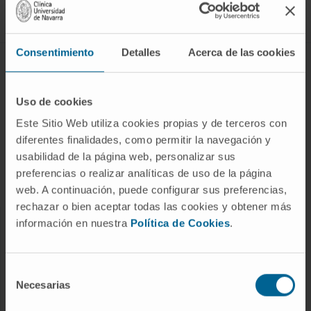
Síguenos
Consentimiento
Detalles
Acerca de las cookies
ENFERMEDADES Y TRATAMIENTOS
Enfermedades
Uso de cookies
Pruebas diagnósticas
Este Sitio Web utiliza cookies propias y de terceros con
diferentes finalidades, como permitir la navegación y
Tratamientos
usabilidad de la página web, personalizar sus
Cuidados en casa
preferencias o realizar analíticas de uso de la página
Chequeos y salud
web. A continuación, puede configurar sus preferencias,
rechazar o bien aceptar todas las cookies y obtener más
información en nuestra
Política de Cookies
.
NUESTROS PROFESIONALES
Cancer Center
Selección
Conozca a los profesionales
Necesarias
de
consentimiento
Servicios médicos